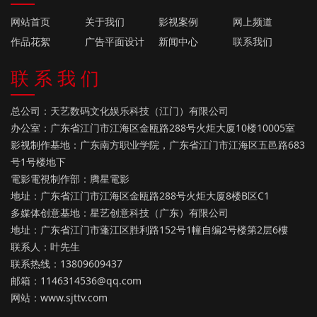
网站首页
关于我们
影视案例
网上频道
作品花絮
广告平面设计
新闻中心
联系我们
联 系 我 们
总公司：天艺数码文化娱乐科技（江门）有限公司
办公室：广东省江门市江海区金瓯路288号火炬大厦10楼10005室
影视制作基地：广东南方职业学院，广东省江门市江海区五邑路683
号1号楼地下
電影電視制作部：腾星電影
地址：广东省江门市江海区金瓯路288号火炬大厦8楼B区C1
多媒体创意基地：星艺创意科技（广东）有限公司
地址：广东省江门市蓬江区胜利路152号1幢自编2号楼第2层6樓
联系人：叶先生
联系热线：13809609437
邮箱：1146314536@qq.com
网站：
www.sjttv.com